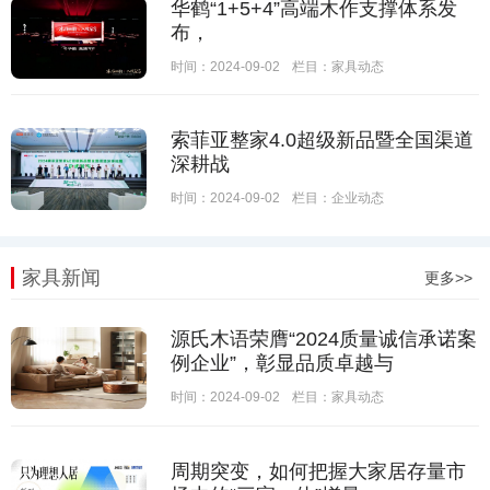
华鹤“1+5+4”高端木作支撑体系发
布，
时间：2024-09-02
栏目：
家具动态
索菲亚整家4.0超级新品暨全国渠道
深耕战
时间：2024-09-02
栏目：
企业动态
家具新闻
更多>>
源氏木语荣膺“2024质量诚信承诺案
例企业”，彰显品质卓越与
时间：2024-09-02
栏目：
家具动态
周期突变，如何把握大家居存量市