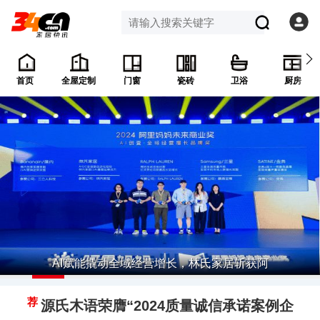
首页
全屋定制
门窗
瓷砖
卫浴
厨房
AI赋能撬动全域经营增长，林氏家居斩获阿
荐
源氏木语荣膺“2024质量诚信承诺案例企