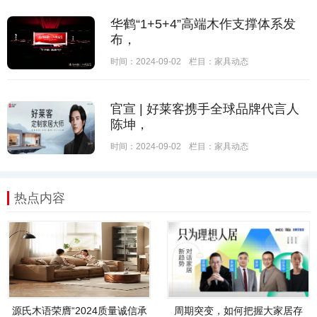
华鹤“1+5+4”高端木作支撑体系发
布，
时间：2024-09-02
栏目：
家具动态
官宣 | 好莱客携手全球品牌代言人
陈坤，
时间：2024-09-02
栏目：
家具动态
热点内容
源氏木语荣膺“2024质量诚信承
周期突变，如何把握大家居存