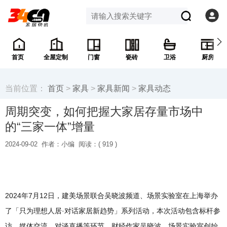
首页
全屋定制
门窗
瓷砖
卫浴
厨房
当前位置：
首页
>
家具
>
家具新闻
>
家具动态
周期突变，如何把握大家居存量市场中
的“三家一体”增量
2024-09-02
作者：小编
阅读：(
919 )
2024年7月12日，建美场景联合吴晓波频道、场景实验室在上海举办
了「只为理想人居·对话家居新趋势」系列活动，本次活动包含标杆参
访、媒体交流、对谈直播等环节，财经作家吴晓波，场景实验室创始