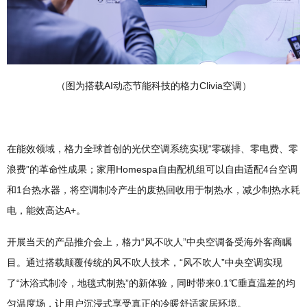
（图为搭载AI动态节能科技的格力Clivia空调）
在能效领域，格力全球首创的光伏空调系统实现“零碳排、零电费、零
浪费”的革命性成果；家用Homespa自由配机组可以自由适配4台空调
和1台热水器，将空调制冷产生的废热回收用于制热水，减少制热水耗
电，能效高达A+。
开展当天的产品推介会上，格力“风不吹人”中央空调备受海外客商瞩
目。通过搭载颠覆传统的风不吹人技术，“风不吹人”中央空调实现
了“沐浴式制冷，地毯式制热”的新体验，同时带来0.1℃垂直温差的均
匀温度场，让用户沉浸式享受真正的冷暖舒适家居环境。