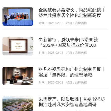
全案破卷共赢增长，尚品宅配携手
纾兰共探家居个性化定制新高度
时间：2025-02-19
栏目：
品牌热榜
向新前行，质领未来|卡诺亚获
「2024中国家居行业价值100
时间：2025-02-18
栏目：
品牌热榜
科凡K·视界亮相广州定制家居展丨
邂逅「無界限」的理想场域
时间：2025-02-19
栏目：
品牌热榜
以需定产、以质取胜 | 省委书记郑
栅洁赴科凡六安智造基地调研