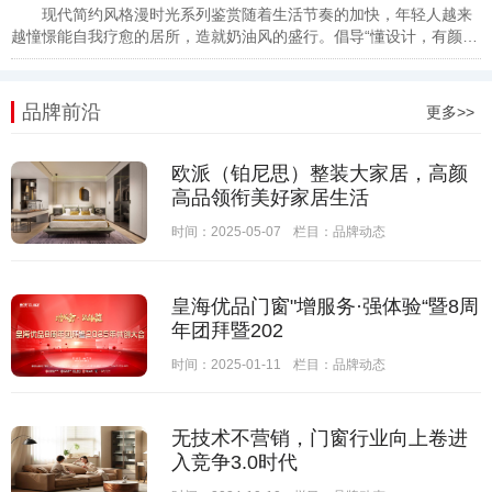
现代简约风格漫时光系列鉴赏随着生活节奏的加快，年轻人越来
越憧憬能自我疗愈的居所，造就奶油风的盛行。倡导“懂设计，有颜
值”的罗亚全屋定制，为贴合消费者新年焕新家的
品牌前沿
更多>>
欧派（铂尼思）整装大家居，高颜
高品领衔美好家居生活
时间：2025-05-07
栏目：
品牌动态
皇海优品门窗"增服务·强体验“暨8周
年团拜暨202
时间：2025-01-11
栏目：
品牌动态
无技术不营销，门窗行业向上卷进
入竞争3.0时代