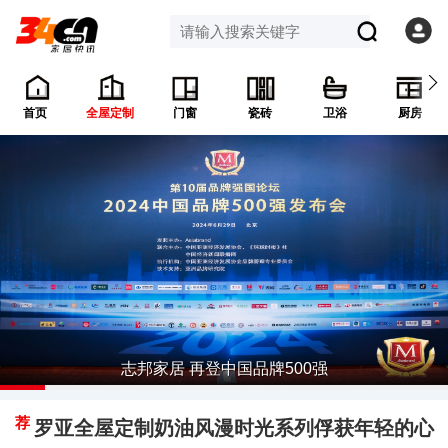
首页
全屋定制
门窗
瓷砖
卫浴
厨房
志邦家居 再登中国品牌500强
荐
罗亚全屋定制奶油风漫时光系列俘获年轻的心