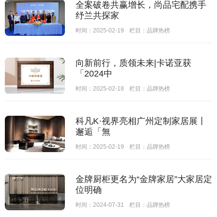
全案破卷共赢增长，尚品宅配携手
纾兰共探家
时间：2025-02-19
栏目：
品牌热榜
向新前行，质领未来|卡诺亚获
「2024中
时间：2025-02-18
栏目：
品牌热榜
科凡K·视界亮相广州定制家居展丨
邂逅「無
时间：2025-02-19
栏目：
品牌热榜
金牌厨柜更名为“金牌家居”大家居定
位明确
时间：2024-07-31
栏目：
品牌热榜