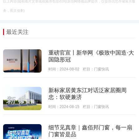
以上内容(如有图片文章或视频亦包括在内)源自网络或品牌提供，仅提供信息存储展示服
务，图文侵删)
最近关注
重磅官宣丨新华网《极致中国造·大
国隐形冠
时间：2024-08-02
栏目：
门窗快讯
新标家居黄东江对话泛家居圈周
忠：软硬兼济
时间：2024-08-15
栏目：
门窗快讯
细节见真章｜鑫佰邦门窗，每一扇
门窗皆是品