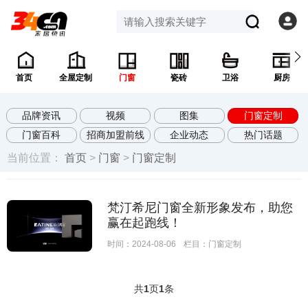
首页
全屋定制
门窗
瓷砖
卫浴
厨房
品牌资讯
视频
图集
门窗定制
门窗百科
招商加盟前线
企业动态
热门话题
当前位置：
首页
>
门窗
>
门窗定制
梵汀希尼门窗全新形象发布，助您
赢在起跑线！
时间：2024-08-06
栏目：
门窗定制
共
1
页
1
条