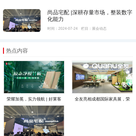
尚品宅配 |深耕存量市场，整装数字
化能力
时间：2024-07-24
栏目：
展会动态
热点内容
荣耀加冕，实力领航 | 好莱客
全友亮相成都国际家具展，荣
荣登202
获“功勋品牌奖