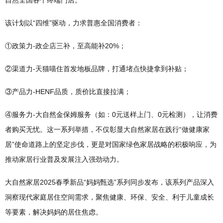
自然全国各个终端门店。
该计划以“四维”驱动，力求普惠全国消费者：
①政策力-政企店三补，至高能补20%；
②渠道力-天猫喵住首发地板品牌，打通堵点快捷拿到补贴；
③产品力-HENF品质，质价比直接拉满；
④服务力-大自然金保姆服务（如：0元送样上门、0元检测），让消费
者购买无忧。这一系列举措，不仅彰显大自然家居在践行“做健康家
居”使命道路上的坚定步伐，更是对国家绿色家居战略的积极响应，为
推动家居行业普及发展注入强劲动力。
大自然家居2025春季新品“妈妈甄选”系列同步发布，该系列产品深入
洞察现代家庭居住空间需求，聚焦健康、环保、安全、利于儿童成长
等要素，解决妈妈的居住焦虑。