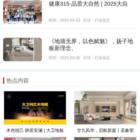
健康315·品质大自然 | 2025大自
时间：2025-04-03
栏目：
行业动态
《地墙无界，以色赋魅》，扬子地
板新理念、
时间：2025-03-06
栏目：
行业动态
热点内容
木色悦己 静若安澜 | 大卫地板
廿九风华，启航新篇丨圣象荣
纯实木地
获“连续十年中