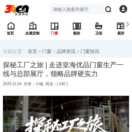
首页
全屋定制
门窗
瓷砖
卫浴
厨房
当前位置：
首页
>
门窗
>
品牌资讯
>
门窗快讯
探秘工厂之旅 | 走进皇海优品门窗生产一
线与总部展厅，领略品牌硬实力
2025-11-04
作者：小编
阅读：(
540 )