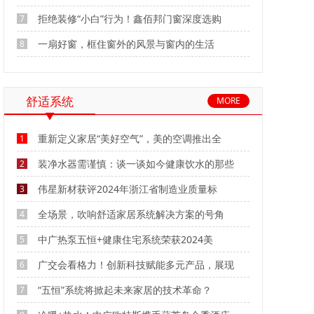
拒绝装修“小白”行为！鑫佰邦门窗深度选购
7
一扇好窗，框住窗外的风景与窗内的生活
8
舒适系统
MORE
重新定义家居“美好空气”，美的空调推出全
1
装净水器需谨慎：谈一谈如今健康饮水的那些
2
伟星新材获评2024年浙江省制造业质量标
3
全场景，吹响舒适家居系统解决方案的号角
4
中广热泵五恒+健康住宅系统荣获2024美
5
广交会看格力！创新科技赋能多元产品，展现
6
“五恒”系统将掀起未来家居的技术革命？
7