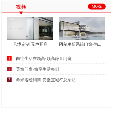
视频
MORE
阿尔卑斯系统门窗-为美好而来
艺境定制 无声开启
向往生活在领高-领高静音门窗
1
觅简门窗-简享生活每刻
2
希米洛经销商-安徽宣城符总采访
3