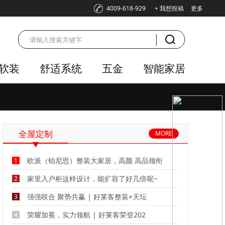
4009-618-929
+ 我想投稿
更多
软装
舒适系统
五金
智能家居
全屋定制
MORE
欧派（铂尼思）整装大家居，高颜 高品领衔
1
家里入户柜这样设计，能扩容了好几倍呢~
2
强强联合 聚势共赢 | 好莱客整装×天坛
3
荣耀加冕，实力领航 | 好莱客荣登202
4