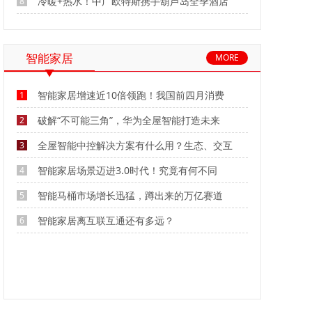
冷暖+热水！中广欧特斯携手葫芦岛全季酒店
8
智能家居
MORE
智能家居增速近10倍领跑！我国前四月消费
1
破解“不可能三角”，华为全屋智能打造未来
2
全屋智能中控解决方案有什么用？生态、交互
3
智能家居场景迈进3.0时代！究竟有何不同
4
智能马桶市场增长迅猛，蹲出来的万亿赛道
5
智能家居离互联互通还有多远？
6