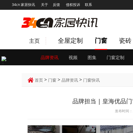
34cn 家居快讯
关于
反馈
侵权投诉
联系
全屋定制
门窗
瓷砖
主页
品牌资讯
视频
图集
门窗定制
×
>
>
>
首页
门窗
品牌资讯
门窗快讯
品牌担当 | 皇海优品
发布时间：2