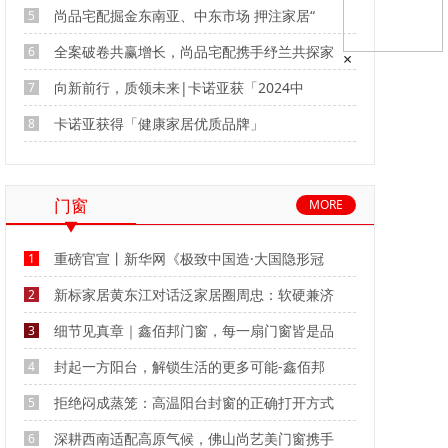
尚品宅配掘金东南亚、中东市场 押注家居“
5
全案破卷共赢增长，尚品宅配携手纾兰共探家
6
×
向新前行，质领未来|卡诺亚获「2024中
7
卡诺亚获得「健康家居优质品牌」
8
门窗
MORE
重磅官宣丨新华网《极致中国造·大国隐形冠
1
新标家居黄东江对话泛家居圈周忠：软硬兼济
2
细节见真章｜鑫佰邦门窗，每一扇门窗皆是品
3
封起一方阳台，解锁生活的更多可能-鑫佰邦
4
拒绝闷成蒸笼：高温阳台封窗的正确打开方式
5
深耕西南适配高原气候，佛山尚艺美门窗携手
6