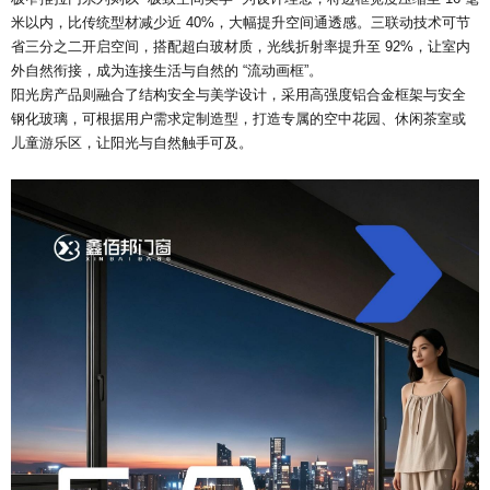
米以内，比传统型材减少近 40%，大幅提升空间通透感。三联动技术可节
省三分之二开启空间，搭配超白玻材质，光线折射率提升至 92%，让室内
外自然衔接，成为连接生活与自然的 “流动画框”。
阳光房产品则融合了结构安全与美学设计，采用高强度铝合金框架与安全
钢化玻璃，可根据用户需求定制造型，打造专属的空中花园、休闲茶室或
儿童游乐区，让阳光与自然触手可及。